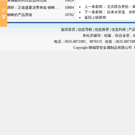
黄铜板的特性及适用范围
10824
上一条新闻：
北京联合誉拓：展
调研：正值盛夏淡季来临 铜棒…
10804
下一条新闻：
自来水管道、供热
铜棒的产品用途
10762
返回上级新闻
返回首页
|
信息导航
|
信息推荐
|
信息列表
|
产
本站关键词：
铝板
，
铝合金管
，
电话：0635-8871981、8878135 传真：0635-88719
Copyright 聊城荣贺金属制品有限