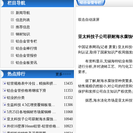
栏目导航
铝合金管专栏
新闻导航
双击自动滚屏
信息列表
推荐信息
钢材知识
亚太科技子公司获耐海水腐蚀
铝合金管专栏
中国证券网讯(记者 萧童) 亚太
铝合金棒行情
利认证,取得了国家知识产权局颁发
铝合金管报价
有资料显示,无锡海特铝业有限公
铝合金板资讯
进行分析,并对浇铸工艺、均匀化
要求。
热点排行
更多>>>>
据了解,耐海水腐蚀管种类繁多,
铝管规格表中冷拉，精抽和挤…
13435
销售规模仍然较小,对公司的经营和
铝合金管价格将继续下滑
11353
保护和发挥公司自主知识产权优势
铝业的分类
11352
据悉,海水淡化市场是亚太科技计
生益科技 4.5亿增资覆铜板项…
11306
5月25日各地铜材市场紫铜棒 …
11068
亚太科技子公司获耐海水腐蚀…
10940
外径16壁厚16mm铝管-铝管价格…
10923