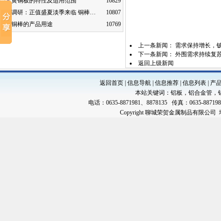
黄铜板的特性及适用范围
10829
调研：正值盛夏淡季来临 铜棒…
10807
铜棒的产品用途
10769
上一条新闻：
需求保持增长，
下一条新闻：
外围需求持续复
返回上级新闻
返回首页
|
信息导航
|
信息推荐
|
信息列表
|
产
本站关键词：
铝板
，
铝合金管
，
电话：0635-8871981、8878135 传真：0635-88719
Copyright 聊城荣贺金属制品有限