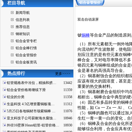
栏目导航
铝合金管报价
新闻导航
双击自动滚屏
信息列表
推荐信息
钢材知识
铍
铜棒
等合金产品的制造原则
铝合金管专栏
（1）所有元素都无一例外地
铝合金棒行情
向流动时产生波散射，使电阻
别应注意的是有些元素在铜棒
铝合金管报价
棒合金，又对电导率降低不多
铝合金板资讯
铬四元素与铜棒组成的合金是极
金是著名的高强高导合金。
热点排行
更多>>>>
（2）铜基耐蚀合金的组织都
应该有很大的固溶度，甚至是
铝管规格表中冷拉，精抽和挤…
13442
重要的热交换材料。
铝合金管价格将继续下滑
11359
（3）铜基耐磨合金组织中均
铝业的分类
11358
相析出，铜棒合金中典型的硬相有 N
（4）固态有多晶转变的铜棒合
生益科技 4.5亿增资覆铜板项…
11312
性能，如 Cu 一 Zn 一 Al 、 C
5月25日各地铜材市场紫铜棒 …
11076
（5）铜棒的颜色可以通过加
亚太科技子公司获耐海水腐蚀…
10946
生红一青一黄一白的变化，合
（6）铜棒及合金的合金化所
外径16壁厚16mm铝管-铝管价格…
10930
能够综合利用，合金应具有优