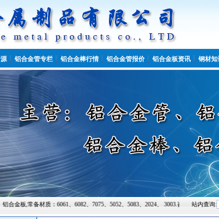
资源
铝合金管专栏
铝合金棒行情
铝合金管报价
铝合金板资讯
钢材知
061、6082、7075、5052、5083、2024、 3003.咨询热线:158649312
站内查询: