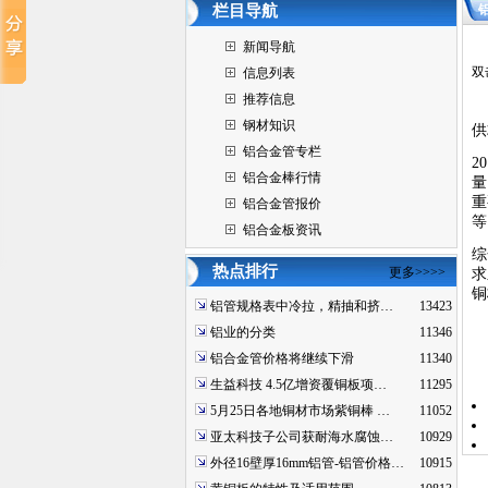
栏目导航
新闻导航
双
信息列表
推荐信息
钢材知识
供
铝合金管专栏
2
铝合金棒行情
量
重
铝合金管报价
等
铝合金板资讯
综
热点排行
更多>>>>
求
铜
铝管规格表中冷拉，精抽和挤…
13423
铝业的分类
11346
铝合金管价格将继续下滑
11340
生益科技 4.5亿增资覆铜板项…
11295
5月25日各地铜材市场紫铜棒 …
11052
亚太科技子公司获耐海水腐蚀…
10929
外径16壁厚16mm铝管-铝管价格…
10915