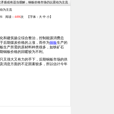
 供求矛盾或有适当缓解，铜板价格市场仍以震动为主流
动为主流
/26 阅读：
4496
次 【字体：
大
中
小
】
绿化和建筑扬尘综合整治，控制能源消费总
于后期煤炭价格的上涨，而作为
铜板
生产的
板生产所需的原材料种类很多，如铁矿石
期铜板价格的回暖较为不利。
只又强大又有力的手下，后期铜板市场的供
及消息方面的不定因素较多，所以估计今年