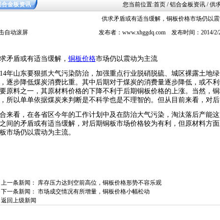
铝合金板资讯
您当前位置:
首页
/ 铝合金板资讯 /
供求矛盾或有适当缓解，铜板价格市场仍以震
击自动滚屏
发布者：www.xhggdq.com 发布时间：2014/2
求矛盾或有适当缓解，
铜板价格
市场仍以震动为主流
014年山东要狠抓大气污染防治，加强重点行业脱硝脱硫、城区裸露土地
，逐步降低煤炭消费比重。其中后期对于煤炭的消费量逐步降低，或不利
要原料之一，其原材料价格的下降不利于后期铜板价格的上涨。当然，铜
，所以单单依据煤炭来判断是不科学也是不理智的。但从目前来看，对后
合来看，在各省区今年的工作计划中及在防治大气污染，淘汰落后产能这
之间的矛盾或有适当缓解，对后期铜板市场价格较为有利，但原材料方面
板市场仍以震动为主流。
上一条新闻：
库存压力达到空前高位，铜板价格形势不容乐观
下一条新闻：
市场成交情况有所增量，铜板价格小幅松动
返回上级新闻