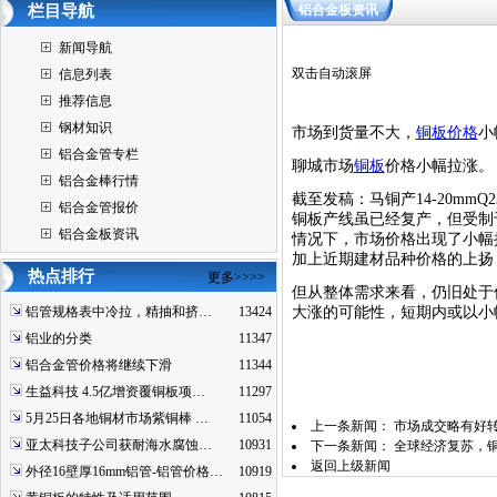
栏目导航
铝合金板资讯
新闻导航
双击自动滚屏
信息列表
推荐信息
钢材知识
市场到货量不大，
铜板价格
小
铝合金管专栏
聊城市场
铜板
价格小幅拉涨。
铝合金棒行情
截至发稿：马铜产14-20mmQ
铝合金管报价
铜板产线虽已经复产，但受制
铝合金板资讯
情况下，市场价格出现了小幅
加上近期建材品种价格的上扬
热点排行
更多>>>>
但从整体需求来看，仍旧处于
铝管规格表中冷拉，精抽和挤…
13424
大涨的可能性，短期内或以小
铝业的分类
11347
铝合金管价格将继续下滑
11344
生益科技 4.5亿增资覆铜板项…
11297
5月25日各地铜材市场紫铜棒 …
11054
上一条新闻：
市场成交略有好
亚太科技子公司获耐海水腐蚀…
10931
下一条新闻：
全球经济复苏，
返回上级新闻
外径16壁厚16mm铝管-铝管价格…
10919