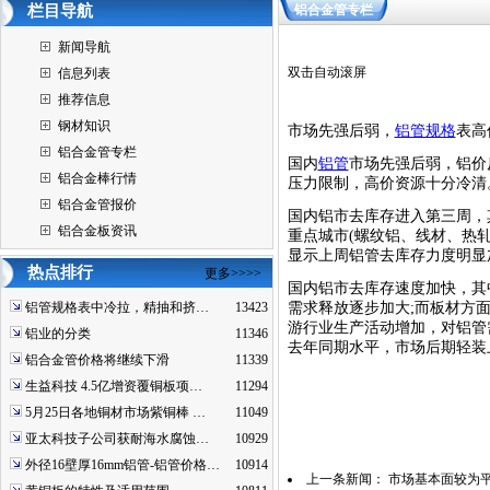
栏目导航
铝合金管专栏
新闻导航
双击自动滚屏
信息列表
推荐信息
钢材知识
市场先强后弱，
铝管规格
表高
铝合金管专栏
国内
铝管
市场先强后弱，铝价
铝合金棒行情
压力限制，高价资源十分冷清
铝合金管报价
国内铝市去库存进入第三周，
铝合金板资讯
重点城市(螺纹铝、线材、热轧、
显示上周铝管去库存力度明显
热点排行
更多>>>>
国内铝市去库存速度加快，其
铝管规格表中冷拉，精抽和挤…
13423
需求释放逐步加大;而板材方
游行业生产活动增加，对铝管
铝业的分类
11346
去年同期水平，市场后期轻装
铝合金管价格将继续下滑
11339
生益科技 4.5亿增资覆铜板项…
11294
5月25日各地铜材市场紫铜棒 …
11049
亚太科技子公司获耐海水腐蚀…
10929
外径16壁厚16mm铝管-铝管价格…
10914
上一条新闻：
市场基本面较为