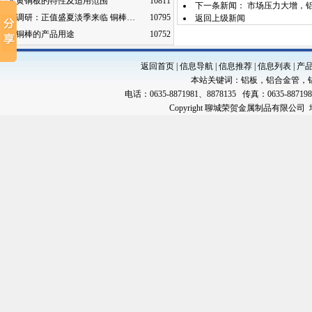
黄铜板的特性及适用范围
10811
下一条新闻：
市场压力大增，
调研：正值盛夏淡季来临 铜棒…
10795
返回上级新闻
铜棒的产品用途
10752
返回首页
|
信息导航
|
信息推荐
|
信息列表
|
产
本站关键词：
铝板
，
铝合金管
，
电话：0635-8871981、8878135 传真：0635-88719
Copyright 聊城荣贺金属制品有限