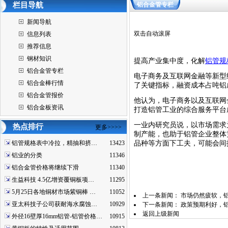
栏目导航
铝合金管专栏
新闻导航
双击自动滚屏
信息列表
推荐信息
钢材知识
提高产业集中度，化解
铝管规
铝合金管专栏
电子商务及互联网金融等新型
铝合金棒行情
了关键指标，融资成本占吨铝
铝合金管报价
他认为，电子商务以及互联网
铝合金板资讯
打造铝管工业的综合服务平台
一业内研究员说，以市场需求
热点排行
更多>>>>
制产能，也助于铝管企业整体
铝管规格表中冷拉，精抽和挤…
13423
品种等方面下工夫，可能会间
铝业的分类
11346
铝合金管价格将继续下滑
11340
生益科技 4.5亿增资覆铜板项…
11295
5月25日各地铜材市场紫铜棒 …
11052
上一条新闻：
市场仍然疲软，
亚太科技子公司获耐海水腐蚀…
10929
下一条新闻：
政策预期利好，
返回上级新闻
外径16壁厚16mm铝管-铝管价格…
10915