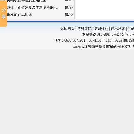
黄铜板的特性及适用范围
10813
调研：正值盛夏淡季来临 铜棒…
10797
铜棒的产品用途
10753
返回首页
|
信息导航
|
信息推荐
|
信息列表
|
产
本站关键词：
铝板
，
铝合金管
，
电话：0635-8871981、8878135 传真：0635-88719
Copyright 聊城荣贺金属制品有限