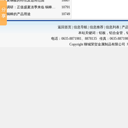
黄铜板的特性及适用范围
10807
调研：正值盛夏淡季来临 铜棒…
10791
铜棒的产品用途
10749
返回首页
|
信息导航
|
信息推荐
|
信息列表
|
产
本站关键词：
铝板
，
铝合金管
，
电话：0635-8871981、8878135 传真：0635-88719
Copyright 聊城荣贺金属制品有限