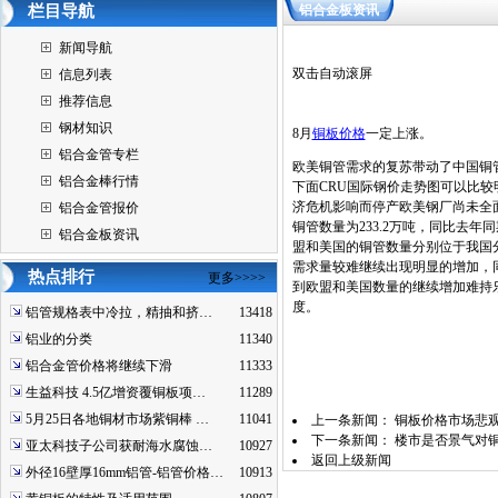
栏目导航
铝合金板资讯
新闻导航
双击自动滚屏
信息列表
推荐信息
钢材知识
8月
铜板价格
一定上涨。
铝合金管专栏
欧美铜管需求的复苏带动了中国铜
铝合金棒行情
下面CRU国际钢价走势图可以比
济危机影响而停产欧美钢厂尚未全面
铝合金管报价
铜管数量为233.2万吨，同比去年同
铝合金板资讯
盟和美国的铜管数量分别位于我国
需求量较难继续出现明显的增加，
热点排行
更多>>>>
到欧盟和美国数量的继续增加难持
度。
铝管规格表中冷拉，精抽和挤…
13418
铝业的分类
11340
铝合金管价格将继续下滑
11333
生益科技 4.5亿增资覆铜板项…
11289
5月25日各地铜材市场紫铜棒 …
11041
上一条新闻：
铜板价格市场悲
下一条新闻：
楼市是否景气对
亚太科技子公司获耐海水腐蚀…
10927
返回上级新闻
外径16壁厚16mm铝管-铝管价格…
10913