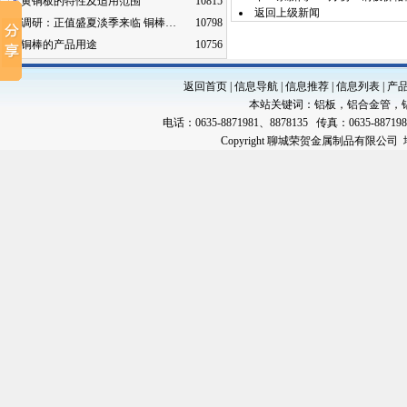
黄铜板的特性及适用范围
10815
返回上级新闻
调研：正值盛夏淡季来临 铜棒…
10798
铜棒的产品用途
10756
返回首页
|
信息导航
|
信息推荐
|
信息列表
|
产
本站关键词：
铝板
，
铝合金管
，
电话：0635-8871981、8878135 传真：0635-88719
Copyright 聊城荣贺金属制品有限