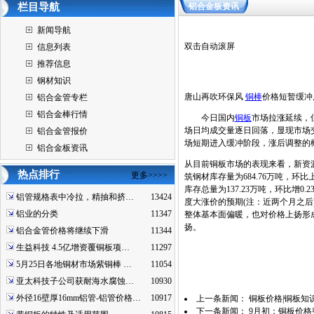
栏目导航
铝合金板资讯
新闻导航
双击自动滚屏
信息列表
推荐信息
钢材知识
唐山再吹环保风
铜棒
价格短暂缓冲
铝合金管专栏
铝合金棒行情
今日国内
铜板
市场拉涨延续，
场日均成交量逐日回落，显现市场
铝合金管报价
场短期进入缓冲阶段，涨后调整的
铝合金板资讯
从目前铜板市场的表现来看，新资
热点排行
更多>>>>
筑钢材库存量为684.76万吨，环比上周
库存总量为137.23万吨，环比
铝管规格表中冷拉，精抽和挤…
13424
度大涨价的预期(注：近两个月之
铝业的分类
11347
整体基本面偏暖，也对价格上扬形
扬。
铝合金管价格将继续下滑
11344
生益科技 4.5亿增资覆铜板项…
11297
5月25日各地铜材市场紫铜棒 …
11054
亚太科技子公司获耐海水腐蚀…
10930
外径16壁厚16mm铝管-铝管价格…
10917
上一条新闻：
铜板价格|铜板知
下一条新闻：
9月初：铜板价格