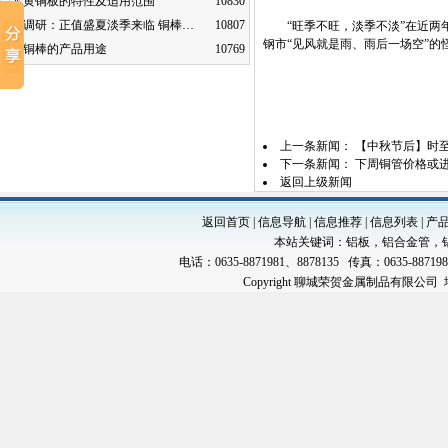
黄铜板的特性及适用范围
10830
调研：正值盛夏淡季来临 铜棒…
10807
“旺季不旺，淡季不淡”在近两年
钢市“见风就是雨、雨后一场空”的
铜棒的产品用途
10769
上一条新闻：
【中秋节后】时至
下一条新闻：
下周铜管价格或
返回上级新闻
返回首页
|
信息导航
|
信息推荐
|
信息列表
|
产
本站关键词：
铝板
，
铝合金管
，
电话：0635-8871981、8878135 传真：0635-88719
Copyright 聊城荣贺金属制品有限