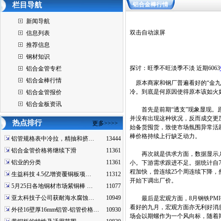
栏目导航
铝合金棒行情
新闻导航
双击自动滚屏
信息列表
推荐信息
钢材知识
探讨：旺季不旺淡季不淡 近期6063
铝合金管专栏
铝合金棒行情
原本商家和钢厂普遍看好的“金九”
冷。到底是何原因使得原本该如火
铝合金管报价
铝合金板资讯
首先是前期“透支”现象显现。原本
并没有出现这种状况，反而成交更加
热点排行
更多>>>>
始备货囤货，致使市场氛围异常活跃
棒价格持续上行缺乏动力。
铝管规格表中冷拉，精抽和挤…
13444
铝合金管价格将继续下滑
11361
再次就是供求方面，数据显示,8月
铝业的分类
11361
小。下游需求跟进不足。据统计自7
程加快，曾连续25个周连续下降
生益科技 4.5亿增资覆铜板项…
11312
开始下调出厂价。
5月25日各地铜材市场紫铜棒 …
11077
亚太科技子公司获耐海水腐蚀…
10949
最后是宏观方面，8月钢铁PMI指
看好的九月，宏观方面亦无利好消
外径16壁厚16mm铝管-铝管价格…
10930
场会以期螺作为一个风向标，随着