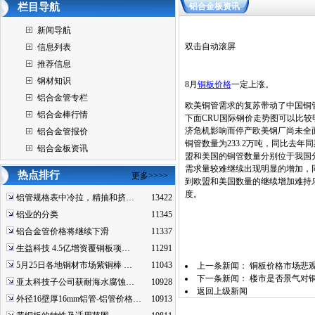
栏目导航
铝合金板资讯
新闻导航
双击自动滚屏
信息列表
推荐信息
钢材知识
8月
铜板价格
一定上涨。
铝合金管专栏
欧美铜管需求的复苏带动了中国铜
铝合金棒行情
下面CRU国际钢价走势图可以比
济危机影响而停产欧美钢厂尚未全面
铝合金管报价
铜管数量为233.2万吨，同比去年同
铝合金板资讯
盟和美国的铜管数量分别位于我国
需求量较难继续出现明显的增加，
热点排行
更多>>>>
到欧盟和美国数量的继续增加难持
度。
铝管规格表中冷拉，精抽和挤…
13422
铝业的分类
11345
铝合金管价格将继续下滑
11337
生益科技 4.5亿增资覆铜板项…
11291
5月25日各地铜材市场紫铜棒 …
11043
上一条新闻：
铜板价格市场悲
下一条新闻：
楼市是否景气对
亚太科技子公司获耐海水腐蚀…
10928
返回上级新闻
外径16壁厚16mm铝管-铝管价格…
10913