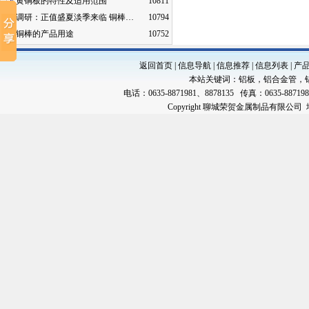
黄铜板的特性及适用范围
10811
调研：正值盛夏淡季来临 铜棒…
10794
铜棒的产品用途
10752
返回首页
|
信息导航
|
信息推荐
|
信息列表
|
产
本站关键词：
铝板
，
铝合金管
，
电话：0635-8871981、8878135 传真：0635-88719
Copyright 聊城荣贺金属制品有限