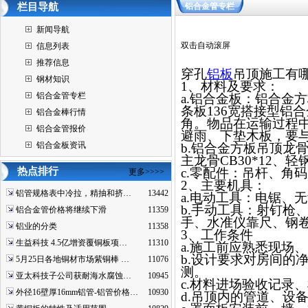
栏目导航
铝合金管专栏
新闻导航
双击自动滚屏
信息列表
推荐信息
穿孔
铝板
吊顶施工有
钢材知识
1、材料及要求：
铝合金管专栏
a.铝合金板：铝合金方
条板136宽搭接型铝
铝合金棒行情
角。物品在运输过程
铝合金管报价
避雨、下垫木板，要
铝合金板资讯
b.铝合金方板吊顶龙骨
主龙骨CB30*12、轻
热点排行
c.零配件：吊杆、角
更多>>>>
2、主要机具：
铝管规格表中冷拉，精抽和挤…
13442
a.电动工具：电锯、
b.手动工具：射钉枪
铝合金管价格将继续下滑
11359
手、水准仪靠尺、钢
铝业的分类
11358
3、工作条件
生益科技 4.5亿增资覆铜板项…
11310
a.施工前应熟悉现场
b.设计要求对房间的
5月25日各地铜材市场紫铜棒 …
11076
测。
亚太科技子公司获耐海水腐蚀…
10945
c.材料进场验收记录
外径16壁厚16mm铝管-铝管价格…
10930
d.吊顶内的管道、设