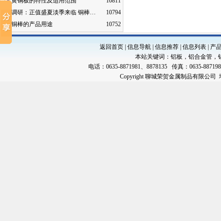
黄铜板的特性及适用范围
10811
调研：正值盛夏淡季来临 铜棒…
10794
铜棒的产品用途
10752
返回首页
|
信息导航
|
信息推荐
|
信息列表
|
产
本站关键词：
铝板
，
铝合金管
，
电话：0635-8871981、8878135 传真：0635-88719
Copyright 聊城荣贺金属制品有限