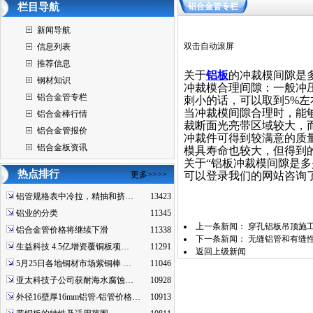
栏目导航
铝合金管专栏
新闻导航
双击自动滚屏
信息列表
推荐信息
关于
铝板
的冲裁模间隙是
钢材知识
冲裁模合理间隙：一般冲压
铝合金管专栏
刺小的话，可以取到5%
当冲裁模间隙合理时，能
铝合金棒行情
裁断面光亮带区域较大，
铝合金管报价
冲裁件可得到较满意的质
铝合金板资讯
模具寿命也较大，但得到
关于“铝板冲裁模间隙是
热点排行
更多>>>>
可以登录我们的网站咨询
铝管规格表中冷拉，精抽和挤…
13423
铝业的分类
11345
上一条新闻：
穿孔铝板吊顶施
铝合金管价格将继续下滑
11338
下一条新闻：
无缝铝管和有缝
生益科技 4.5亿增资覆铜板项…
11291
返回上级新闻
5月25日各地铜材市场紫铜棒 …
11046
亚太科技子公司获耐海水腐蚀…
10928
外径16壁厚16mm铝管-铝管价格…
10913