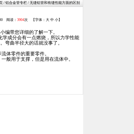
页
/ 铝合金管专栏 / 无缝铝管和有缝性能方面的区别
/30 阅读：
3904
次 【字体：
大
中
小
】
管小编带您详细的了解一下。
化学成分会有一点燃烧，所以力学性能
裂。弯曲半径大的话就没事了。
等流体零件的重要零件。
，一般用于支撑，但是用在流体中。