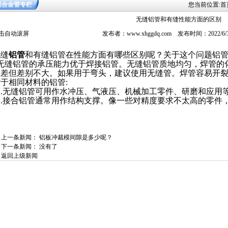
铝合金管专栏
您当前位置:
首
无缝铝管和有缝性能方面的区别
击自动滚屏
发布者：www.xhggdq.com 发布时间：2022/6
无缝
铝管
和有缝铝管在性能方面有哪些区别呢？关于这个问题铝
无缝铝管的承压能力优于焊接铝管。无缝铝管质地均匀，焊管的
稍差但差别不大。如果用于弯头，建议使用无缝管。焊管容易开
于相同材料的铝管:
1.无缝铝管可用作水冲压、气液压、机械加工零件、研磨和应用
2.接合铝管通常用作结构支撑。像一些对精度要求不太高的零件
上一条新闻：
铝板冲裁模间隙是多少呢？
下一条新闻： 没有了
返回上级新闻