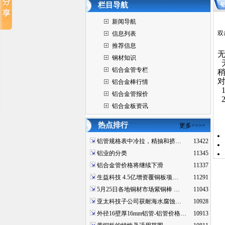
栏目导航
新闻导航
双
信息列表
推荐信息
钢材知识
铝合金管专栏
对
铝合金棒行情
铝合金管报价
铝合金板资讯
热点排行
更多>>>>
铝管规格表中冷拉，精抽和挤…
13422
铝业的分类
11345
铝合金管价格将继续下滑
11337
生益科技 4.5亿增资覆铜板项…
11291
5月25日各地铜材市场紫铜棒 …
11043
亚太科技子公司获耐海水腐蚀…
10928
外径16壁厚16mm铝管-铝管价格…
10913