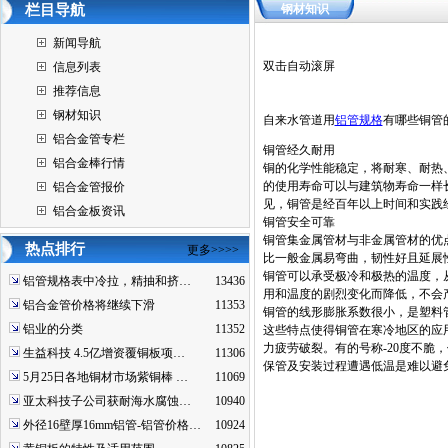
栏目导航
钢材知识
新闻导航
双击自动滚屏
信息列表
推荐信息
钢材知识
自来水管道用
铝管规格
有哪些铜管
铝合金管专栏
铜管经久耐用
铝合金棒行情
铜的化学性能稳定，将耐寒、耐热
的使用寿命可以与建筑物寿命一样
铝合金管报价
见，铜管是经百年以上时间和实践
铝合金板资讯
铜管安全可靠
铜管集金属管材与非金属管材的优
热点排行
更多>>>>
比一般金属易弯曲，韧性好且延展
铜管可以承受极冷和极热的温度，从
铝管规格表中冷拉，精抽和挤…
13436
用和温度的剧烈变化而降低，不会
铝合金管价格将继续下滑
11353
铜管的线形膨胀系数很小，是塑料管
铝业的分类
11352
这些特点使得铜管在寒冷地区的应
力疲劳破裂。有的号称-20度不
生益科技 4.5亿增资覆铜板项…
11306
保管及安装过程遭遇低温是难以避免
5月25日各地铜材市场紫铜棒 …
11069
亚太科技子公司获耐海水腐蚀…
10940
外径16壁厚16mm铝管-铝管价格…
10924