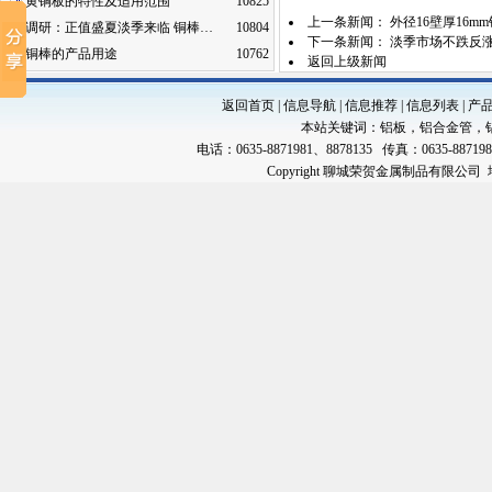
黄铜板的特性及适用范围
10825
上一条新闻：
外径16壁厚16m
调研：正值盛夏淡季来临 铜棒…
10804
下一条新闻：
淡季市场不跌反涨
铜棒的产品用途
10762
返回上级新闻
返回首页
|
信息导航
|
信息推荐
|
信息列表
|
产
本站关键词：
铝板
，
铝合金管
，
电话：0635-8871981、8878135 传真：0635-88719
Copyright 聊城荣贺金属制品有限