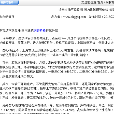
钢材知识
您当前位置:
首页
/ 钢材
淡季市场不跌反涨 国内建筑铜管价格持
击自动滚屏
发布者：www.xhggdq.com 发布时间：2013/7
季市场不跌反涨 国内建筑
铜管价格
持续升温
年以来，建筑铜管价格持续走低，甚至在3—5月这个传统旺季价格也不涨反跌，一
始触底反弹、震荡上行。进入淡季7月份，价格不跌反涨，上演淡季不淡，倒是让人大
6月底至今，上海市场三级螺纹钢上涨220元/吨左右。此番需求淡季格局下建筑铜
拉动还是需求刺激?首先我们来讨论一下近期出现的一些利好消息：
先，宏观方面利好较多。月初，发改委要求各地对钢铁等过剩行业的违规产能进行
案以及提供土地、环评和信贷支持。对北方地区的执行力度明显较大，这对铜管市场的
上半年国民经济主要指标数据显示，一季度GDP增长7.7%，二季度GDP增长7.5%，
，致使成材续涨动力加大。
次，铜管厂开始减产。不管是因为铜管厂自身盈利原因，还是国家环保政策使然，
日均粗钢产量降至208.3万吨，旬环比下降近10万吨，铜管厂减产的迹象日益明显。
线，检修21条，开工率为57.14%，较前一周减少6.12%，影响产量约16.77万吨。
生产线，检修18条，开工率为64.7%，较前一周减少7.84%，影响产量约16.78万
外自3月以来铜管社会库存持续下降。然而考虑到铜管厂库存持续位于高位，铜管
1614.65万吨，同期重点钢企铜管库存也高达1275.24万吨。高位库存给钢价上涨