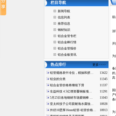
栏目导航
新闻导航
双
信息列表
推荐信息
钢材知识
淡
铝合金管专栏
今
铝合金棒行情
开
铝合金管报价
自
铝合金板资讯
为
首
热点排行
更多>>>>
备
铝管规格表中冷拉，精抽和挤…
13422
的
高
铝业的分类
11345
铝合金管价格将继续下滑
11337
其
国
生益科技 4.5亿增资覆铜板项…
11291
产
5月25日各地铜材市场紫铜棒 …
11043
条
亚太科技子公司获耐海水腐蚀…
10928
另
外径16壁厚16mm铝管-铝管价格…
10913
为