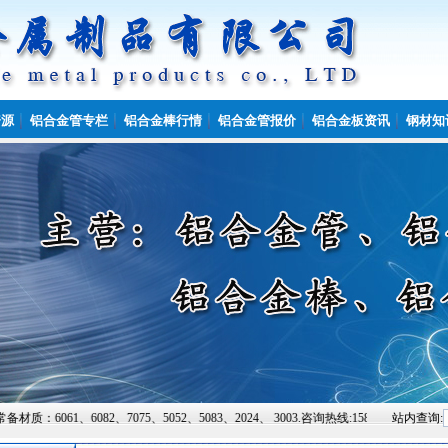
资源
铝合金管专栏
铝合金棒行情
铝合金管报价
铝合金板资讯
钢材知
2、7075、5052、5083、2024、 3003.咨询热线:15864931222.
站内查询: