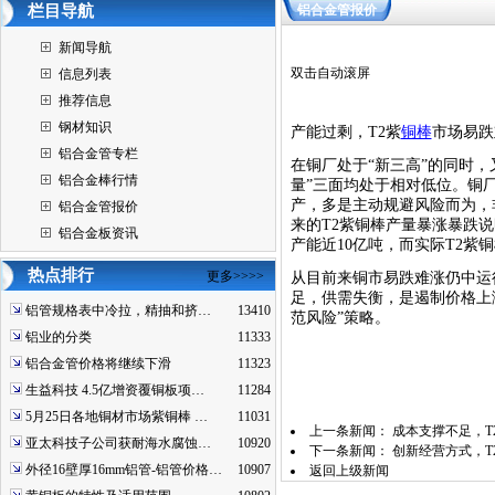
栏目导航
铝合金管报价
新闻导航
双击自动滚屏
信息列表
推荐信息
钢材知识
产能过剩，T2紫
铜棒
市场易跌
铝合金管专栏
在铜厂处于“新三高”的同时，
铝合金棒行情
量”三面均处于相对低位。铜
产，多是主动规避风险而为，
铝合金管报价
来的T2紫铜棒产量暴涨暴跌
铝合金板资讯
产能近10亿吨，而实际T2紫
热点排行
更多>>>>
从目前来铜市易跌难涨仍中运
足，供需失衡，是遏制价格上
铝管规格表中冷拉，精抽和挤…
13410
范风险”策略。
铝业的分类
11333
铝合金管价格将继续下滑
11323
生益科技 4.5亿增资覆铜板项…
11284
5月25日各地铜材市场紫铜棒 …
11031
上一条新闻：
成本支撑不足，T
亚太科技子公司获耐海水腐蚀…
10920
下一条新闻：
创新经营方式，T
外径16壁厚16mm铝管-铝管价格…
10907
返回上级新闻