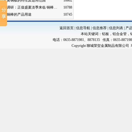
黄铜板的特性及适用范围
10802
调研：正值盛夏淡季来临 铜棒…
10788
铜棒的产品用途
10745
返回首页
|
信息导航
|
信息推荐
|
信息列表
|
产
本站关键词：
铝板
，
铝合金管
，
电话：0635-8871981、8878135 传真：0635-88719
Copyright 聊城荣贺金属制品有限