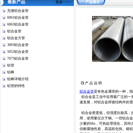
最新产品
更多>>>>
产品展示
无缝铝合金管
6061铝合金管
6063铝合金管
铝合金管
铝合金方管
3003铝合金管
5052铝合金管
7075铝合金管
铝管
铝棒
铝棒详细介绍
产 品 说 明
铝管的特性
铝合金管
是有色金属管的一种，指
铝合金是工业中应用最广泛的一类
速发展，对铝合金焊接结构件的需
铝合金密度低，但强度比较高，
用，使用量仅次于钢。一些铝合金
少量的Mn，可热处理强化．其特点
但耐腐蚀性差，高温软化快。锻铝