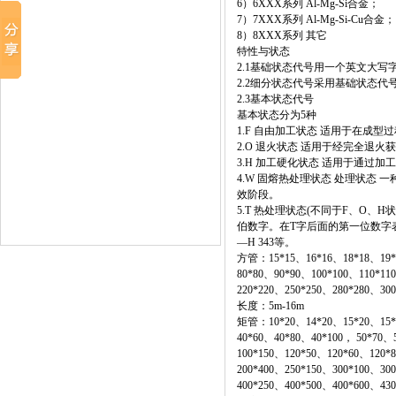
6）6XXX系列 Al-Mg-Si合金
7）7XXX系列 Al-Mg-Si-Cu
8）8XXX系列 其它
特性与状态
2.1基础状态代号用一个英文
2.2细分状态代号采用基础状
2.3基本状态代号
基本状态分为5种
1.F 自由加工状态 适用于在
2.O 退火状态 适用于经完全
3.H 加工硬化状态 适用于通
4.W 固熔热处理状态 处理状
效阶段。
5.T 热处理状态(不同于F、O
伯数字。在T字后面的第一位数字表示
—H 343等。
方管：15*15、16*16、18*18、19*1
80*80、90*90、100*100、110*11
220*220、250*250、280*280、300
长度：5m-16m
矩管：10*20、14*20、15*20、15*30
40*60、40*80、40*100， 50*70、
100*150、120*50、120*60、120*
200*400、250*150、300*100、30
400*250、400*500、400*600、430