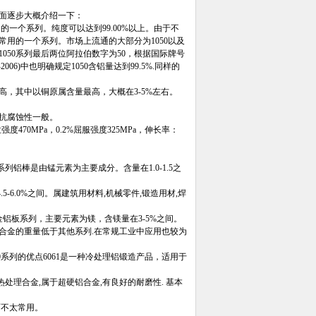
面逐步大概介绍一下：
最多的一个系列。纯度可以达到99.00%以上。由于不
用的一个系列。市场上流通的大部分为1050以及
1050系列最后两位阿拉伯数字为50，根据国际牌号
06)中也明确规定1050含铝量达到99.5%.同样的
硬度较高，其中以铜原属含量最高，大概在3-5%左右。
，抗腐蚀性一般。
470MPa，0.2%屈服强度325MPa，伸长率：
0系列铝棒是由锰元素为主要成分。含量在1.0-1.5之
.5-6.0%之间。属建筑用材料,机械零件,锻造用材,焊
用的合金铝板系列，主要元素为镁，含镁量在3-5%之间。
合金的重量低于其他系列.在常规工业中应用也较为
000系列的优点6061是一种冷处理铝锻造产品，适用于
热处理合金,属于超硬铝合金,有良好的耐磨性. 基本
面不太常用。