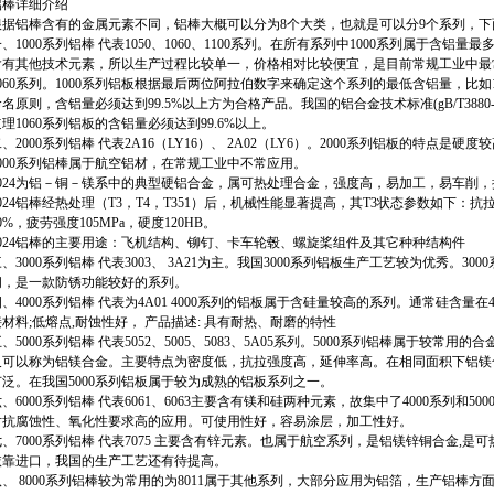
铝棒详细介绍
根据铝棒含有的金属元素不同，铝棒大概可以分为8个大类，也就是可以分9个系列，下
、1000系列铝棒 代表1050、1060、1100系列。在所有系列中1000系列属于含铝量
含有其他技术元素，所以生产过程比较单一，价格相对比较便宜，是目前常规工业中最常
1060系列。1000系列铝板根据最后两位阿拉伯数字来确定这个系列的最低含铝量，比如
名原则，含铝量必须达到99.5%以上方为合格产品。我国的铝合金技术标准(gB/T3880-20
理1060系列铝板的含铝量必须达到99.6%以上。
、2000系列铝棒 代表2A16（LY16）、 2A02（LY6）。2000系列铝板的特点是
2000系列铝棒属于航空铝材，在常规工业中不常应用。
2024为铝－铜－镁系中的典型硬铝合金，属可热处理合金，强度高，易加工，易车削
024铝棒经热处理（T3，T4，T351）后，机械性能显著提高，其T3状态参数如下：抗拉强度
0%，疲劳强度105MPa，硬度120HB。
2024铝棒的主要用途：飞机结构、铆钉、卡车轮毂、螺旋桨组件及其它种种结构件
、3000系列铝棒 代表3003、 3A21为主。我国3000系列铝板生产工艺较为优秀。300
间，是一款防锈功能较好的系列。
、4000系列铝棒 代表为4A01 4000系列的铝板属于含硅量较高的系列。通常硅含量在4
材料;低熔点,耐蚀性好， 产品描述: 具有耐热、耐磨的特性
、5000系列铝棒 代表5052、5005、5083、5A05系列。5000系列铝棒属于较常
又可以称为铝镁合金。主要特点为密度低，抗拉强度高，延伸率高。在相同面积下铝镁
广泛。在我国5000系列铝板属于较为成熟的铝板系列之一。
、6000系列铝棒 代表6061、6063主要含有镁和硅两种元素，故集中了4000系列和5
对抗腐蚀性、氧化性要求高的应用。可使用性好，容易涂层，加工性好。
、7000系列铝棒 代表7075 主要含有锌元素。也属于航空系列，是铝镁锌铜合金,是可
依靠进口，我国的生产工艺还有待提高。
八、 8000系列铝棒较为常用的为8011属于其他系列，大部分应用为铝箔，生产铝棒方