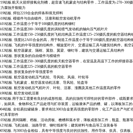
2219铝板.航天火箭焊接氧化剂槽，超音速飞机蒙皮与结构零件，工作温度为-270~30
应力腐蚀开裂能力
319铝板. 焊拉2219合金的焊条和填充焊料
618铝板. 模锻件与自由锻件。活塞和航空发动机零件
A01铝板.工作温度小于等于100摄氏度的结构铆钉
A02铝板.工作温度200~300摄氏度的涡轮喷气发动机的轴向压气机叶片
A06铝板.工作温度150~250摄氏度的飞机结构及工作温度125~250摄氏度的航空器结构
A10铝板. 强度比2A01合金的高，用于制造工作温度小于等于100摄氏度的航空器结构
2A11铝板. 飞机的中等强度的结构件、螺旋桨叶片、交通运输工具与建筑结构件。航
2A12铝板. 航空器蒙皮、隔框、翼肋、翼梁、铆钉等，建筑与交通运输工具结构件
A14铝板. 形状复杂的自由锻件与模锻件
2A16铝板.工作温度250~300摄氏度的航天航空器零件，在室温及高温下工作的焊接容
A17铝板.工作温度225~250摄氏底的航空器零件
A50铝板. 形状复杂的中等强度零件
2A60铝板. 航空器发动机压气机轮、导风轮、风扇、叶轮等
2A70铝板.飞机蒙皮，航空器发动机活塞、导风轮、轮盘等
2A80铝板. 航空发动机压气机叶片、叶轮、活塞、涨圈及其他工作温度高的零件
A90铝板. 航空发动机活塞
3003铝板.用于加工需要有良好的成形性能、高的抗蚀性可焊性好的零件部件，或既要
作，如厨具、食物和化工产品处理与贮存装置，运输液体产品的槽、罐，以薄板加工的
3004铝板. 全铝易拉罐罐身，要求有比3003合金更高强度的零部件，化工产品生产
种灯具零部件
3105铝板.房间隔断、档板、活动房板、檐槽和落水管，薄板成形加工件，瓶盖、瓶塞
3A21铝板. 飞机油箱、油路导管、铆钉线材等；建筑材料与食品等工业装备等
5005铝板. 与3003合金相似，具有中等强度与良好的抗蚀性。用作导体、炊具、仪表板