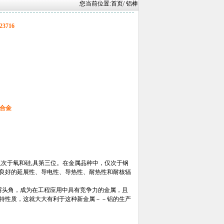
您当前位置:
首页
/ 铝棒
23716
铝合金
吨,仅次于氧和硅,具第三位。在金属品种中，仅次于钢
良好的延展性、导电性、导热性、耐热性和耐核辐
露头角，成为在工程应用中具有竞争力的金属，且
特性质，这就大大有利于这种新金属－－铝的生产
。