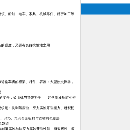
式建筑、船舶、电车、家具、机械零件、精密加工等
、高的强度，又要有良好抗蚀性之用
交通运输车辆的桁架、杆件、容器；大型热交换器，
置
裂勇力的零件，如飞机与导弹零件——起落架液压缸和挤
的要求是：抗剥落腐蚀、应力腐蚀开裂能力、断裂韧
7075、7475、7178合金板材与管材的包覆层
具制造
度、抗剥落腐蚀与抗应力腐蚀开裂性能、断裂韧性、疲