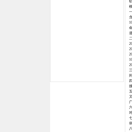
一
命
道
二
2
1
三
四
接
五
六
七