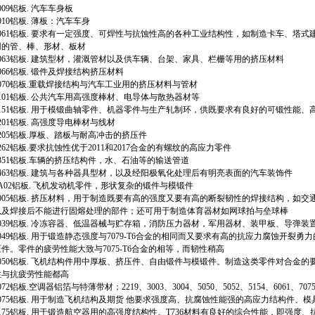
009铝板. 汽车车身板
010铝板. 薄板：汽车车身
6061铝板. 要求有一定强度、可焊性与抗蚀性高的各种工业结构性，如制造卡车、塔
用的管、棒、形材、板材
6063铝板. 建筑型材，灌溉管材以及供车辆、台架、家具、栏栅等用的挤压材料
066铝板. 锻件及焊接结构挤压材料
6070铝板.重载焊接结构与汽车工业用的挤压材料与管材
101铝板. 公共汽车用高强度棒材、电导体与散热器材等
6151铝板. 用于模锻曲轴零件、机器零件与生产轧制环，供既要求有良好的可锻性能
201铝板. 高强度导电棒材与线材
205铝板.厚板、踏板与耐高冲击的挤压件
262铝板.要求抗蚀性优于2011和2017合金的有螺纹的高应力零件
6351铝板.车辆的挤压结构件，水、石油等的输送管道
6463铝板. 建筑与各种器具型材，以及经阳极氧化处理后有明亮表面的汽车装饰件
6A02铝板. 飞机发动机零件，形状复杂的锻件与模锻件
7005铝板. 挤压材料，用于制造既要有高的强度又要有高的断裂韧性的焊接结构，如
以及焊接后不能进行固熔处理的部件；还可用于制造体育器材如网球拍与垒球棒
7039铝板. 冷冻容器、低温器械与贮存箱，消防压力器材，军用器材、装甲板、导弹装
7049铝板. 用于锻造静态强度与7079-T6合金的相同而又要求有高的抗应力腐蚀开
压件。零件的疲劳性能大致与7075-T6合金的相等，而韧性稍高
7050铝板. 飞机结构件用中厚板、挤压件、自由锻件与模锻件。制造这类零件对合金
性与抗疲劳性能都高
072铝板.空调器铝箔与特薄带材；2219、3003、3004、5050、5052、5154、6061、
7075铝板. 用于制造飞机结构及期货 他要求强度高、抗腐蚀性能强的高应力结构件、模
7175铝板. 用于锻造航空器用的高强度结构性。T736材料有良好的综合性能，即强