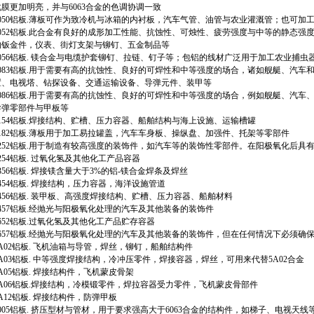
化膜更加明亮，并与6063合金的色调协调一致
5050铝板.薄板可作为致冷机与冰箱的内衬板，汽车气管、油管与农业灌溉管；也可加
5052铝板.此合金有良好的成形加工性能、抗蚀性、可烛性、疲劳强度与中等的静态
的钣金件，仪表、街灯支架与铆钉、五金制品等
5056铝板. 镁合金与电缆护套铆钉、拉链、钉子等；包铝的线材广泛用于加工农业捕
5083铝板.用于需要有高的抗蚀性、良好的可焊性和中等强度的场合，诸如舰艇、汽
置、电视塔、钻探设备、交通运输设备、导弹元件、装甲等
5086铝板.用于需要有高的抗蚀性、良好的可焊性和中等强度的场合，例如舰艇、汽
导弹零部件与甲板等
5154铝板.焊接结构、贮槽、压力容器、船舶结构与海上设施、运输槽罐
5182铝板.薄板用于加工易拉罐盖，汽车车身板、操纵盘、加强件、托架等零部件
5252铝板.用于制造有较高强度的装饰件，如汽车等的装饰性零部件。在阳极氧化后具
254铝板. 过氧化氢及其他化工产品容器
356铝板. 焊接镁含量大于3%的铝-镁合金焊条及焊丝
454铝板. 焊接结构，压力容器，海洋设施管道
5456铝板. 装甲板、高强度焊接结构、贮槽、压力容器、船舶材料
5457铝板.经抛光与阳极氧化处理的汽车及其他装备的装饰件
652铝板.过氧化氢及其他化工产品贮存容器
5657铝板.经抛光与阳极氧化处理的汽车及其他装备的装饰件，但在任何情况下必须确
5A02铝板. 飞机油箱与导管，焊丝，铆钉，船舶结构件
5A03铝板. 中等强度焊接结构，冷冲压零件，焊接容器，焊丝，可用来代替5A02合金
A05铝板. 焊接结构件，飞机蒙皮骨架
5A06铝板.焊接结构，冷模锻零件，焊拉容器受力零件，飞机蒙皮骨部件
A12铝板. 焊接结构件，防弹甲板
005铝板. 挤压型材与管材，用于要求强高大于6063合金的结构件，如梯子、电视天线