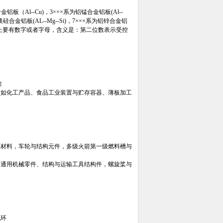
（Al--Cu)，3×××系为铝锰合金铝板(Al--
铝镁硅合金铝板(AL--Mg--Si)，7×××系为铝锌合金铝
，每个位上要有数字或者字母，含义是：第二位数表示受控
途
，例如化工产品、食品工业装置与贮存容器、薄板加工
挤压材料，车轮与结构元件，多级火箭第一级燃料槽与
钉、通用机械零件、结构与运输工具结构件，螺旋桨与
机环