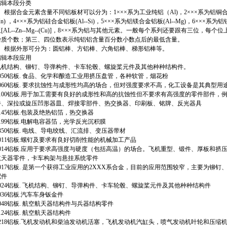
编辑本段分类
、根据合金元素含量不同铝板材可以分为：1×××系为工业纯铝（Al)，2×××系为铝铜合金铝板
n) ，4×××系为铝硅合金铝板(Al--Si)，5×××系为铝镁合金铝板(Al--Mg)，6×××系为
[AL--Zn--Mg--(Cu)]，8×××系为铝与其他元素。一般每个系列还要跟有三位
杂质个数；第三、四位数表示纯铝铝含量百分数小数点后的最低含量。
2、根据外形可分为：圆铝棒、方铝棒、六角铝棒、梯形铝棒等。
编辑本段应用
飞机结构、铆钉、导弹构件、卡车轮毂、螺旋桨元件及其他种种结构件。
1050铝板. 食品、化学和酿造工业用挤压盘管，各种软管，烟花粉
1060铝板. 要求抗蚀性与成形性均高的场合，但对强度要求不高，化工设备是其典型用
1100铝板.用于加工需要有良好的成形性和高的抗蚀性但不要求有高强度的零件部件
件、深拉或旋压凹形器皿、焊接零部件、热交换器、印刷板、铭牌、反光器具
145铝板.包装及绝热铝箔，热交换器
199铝板.电解电容器箔，光学反光沉积膜
350铝板. 电线、导电绞线、汇流排、变压器带材
2011铝板.螺钉及要求有良好切削性能的机械加工产品
2014铝板.应用于要求高强度与硬度（包括高温）的场合。飞机重型、锻件、厚板和
航天器零件，卡车构架与悬挂系统零件
2017铝板. 是第一个获得工业应用的2XXX系合金，目前的应用范围较窄，主要为铆
配件
2024铝板. 飞机结构、铆钉、导弹构件、卡车轮毂、螺旋桨元件及其他种种结构件
036铝板.汽车车身钣金件
048铝板. 航空航天器结构件与兵器结构零件
124铝板. 航空航天器结构件
2218铝板.飞机发动机和柴油发动机活塞，飞机发动机汽缸头，喷气发动机叶轮和压缩