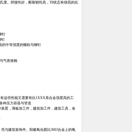
0摄氏度。焊接性好，断裂韧性高，T8状态有很高的抗
铆钉
铆钉
空器的中等强度的螺栓与铆钉
器与气密座舱
求有这些性能又需要有比1XXX系合金强度高的工
各种压力容器与管道
与贮存装置，薄板加工件，建筑加工件，建筑工具，各
等
、壳与建筑装饰件。阳极氧化膜比3003合金上的氧