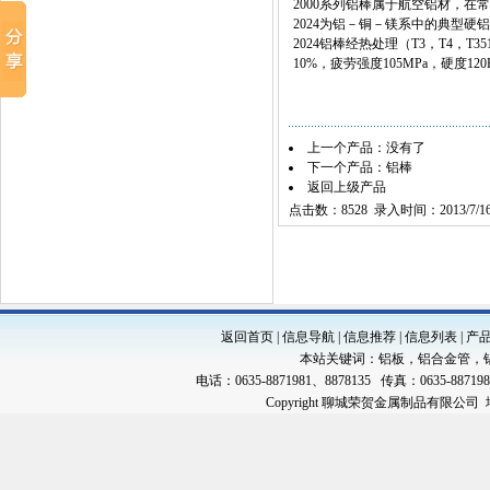
2000系列铝棒属于航空铝材，在
2024为铝－铜－镁系中的典型
2024铝棒经热处理（T3，T4，T
10%，疲劳强度105MPa，硬度120
上一个产品：没有了
下一个产品：
铝棒
返回上级产品
点击数：8528 录入时间：2013/7/1
返回首页
|
信息导航
|
信息推荐
|
信息列表
|
产
本站关键词：
铝板
，
铝合金管
，
电话：0635-8871981、8878135 传真：0635-88719
Copyright 聊城荣贺金属制品有限