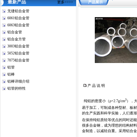
最新产品
更多>>>>
产品展示
无缝铝合金管
6061铝合金管
6063铝合金管
铝合金管
铝合金方管
3003铝合金管
5052铝合金管
7075铝合金管
铝管
铝棒
铝棒详细介绍
产 品 说 明
铝管的特性
3
纯铝的密度小（ρ=2.7g/cm
），大
易于加工，可制成各种型材、板材，抗
的生产实践和科学实验，人们逐渐
在保持纯铝质轻等优点的同时还能具有较
很多合金钢，成为理想的结构材料
金制造，以减轻自重。采用铝合金